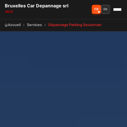
Bruxelles Car Depannage srl
FR
EN
Accueil
Services
Dépannage Parking Souterrain