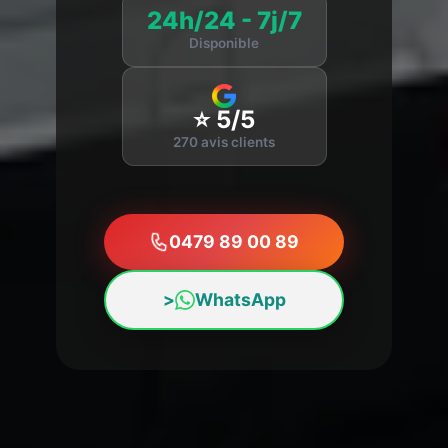
24h/24 - 7j/7
Disponible
⭐ 5/5
270 avis clients
0479 89 00 89
>
WhatsApp