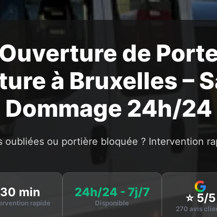
Ouverture de Port
ture à Bruxelles – 
Dommage 24h/24
s oubliées ou portière bloquée ? Intervention ra
30 min
24h/24 - 7j/7
⭐ 5/5
ervention rapide
Disponible
270 avis clie