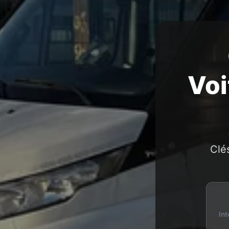
Voi
Clé
Int