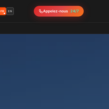
Appelez-nous
24/7
FR
EN