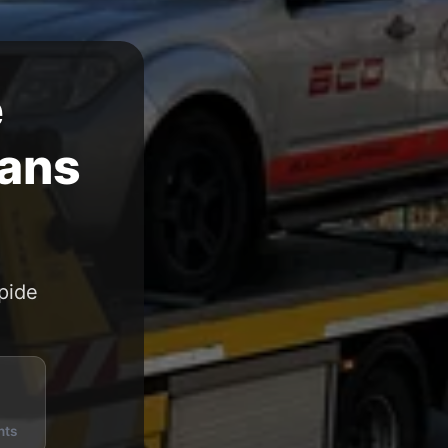
e
Sans
pide
nts